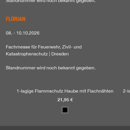
Standnummer wird noch bekannt gegeben.
FLORIAN
08. - 10.10.2026
Fachmesse für Feuerwehr, Zivil- und
Katastrophenschutz | Dresden
Standnummer wird noch bekannt gegeben.
Produktgalerie überspringen
1-lagige Flammschutz Haube mit Flachnähten
2-l
21,95 €