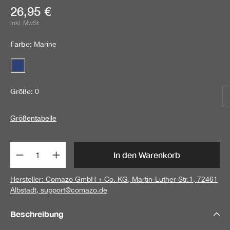
Aktueller Preis:
26,95 €
inkl. MwSt.
Farbe:
Marine
Marine
Größe:
0
Größentabelle
Produkt Anzahl: Gib den gewünschten Wert 
In den Warenkorb
Hersteller: Comazo GmbH + Co. KG, Martin-Luther-Str.1, 72461
Albstadt,
support@comazo.de
Beschreibung