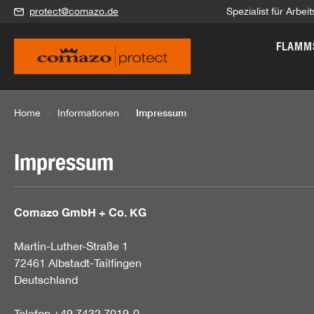
protect@comazo.de
Spezialist für Arbe
springen
Zur Hauptnavigation springen
FLAMM
Impressum
Home
Informationen
Impressum
Comazo GmbH + Co. KG
Martin-Luther-Straße 1
72461 Albstadt-Tailfingen
Deutschland
Telefon
+49 7432 7019-0