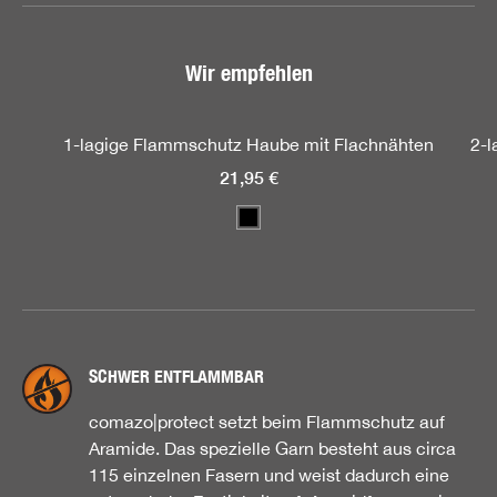
Wir empfehlen
Produktgalerie überspringen
1-lagige Flammschutz Haube mit Flachnähten
2-l
21,95 €
SCHWER ENTFLAMMBAR
comazo|protect setzt beim Flammschutz auf
Aramide. Das spezielle Garn besteht aus circa
115 einzelnen Fasern und weist dadurch eine