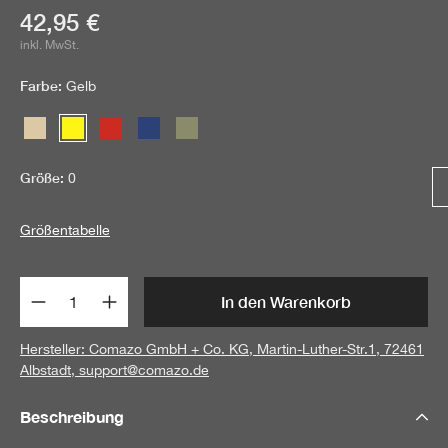
Aktueller Preis:
42,95 €
inkl. MwSt.
Farbe:
Gelb
Sand
Gelb
Rot
Marine
Steingrau-Oliv
Größe:
0
Größentabelle
Produkt Anzahl: Gib den gewünschten Wert 
In den Warenkorb
Hersteller: Comazo GmbH + Co. KG, Martin-Luther-Str.1, 72461
Albstadt,
support@comazo.de
Beschreibung